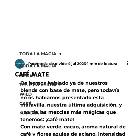
TODA LA MAGIA
Paréntesis de olvido
4 jul 2023
1 min de lectura
TODA LA MAGIA
CAFÉ MATE
MATE
Os hemos hablado ya de nuestros 
TÉS E INFUSIONES
blends con base de mate, pero todavía 
WILD
no os habíamos presentado esta 
CAFÉ
maravilla, nuestra última adquisición, y 
una de las mezclas más mágicas que 
MATCHA
tenemos: ¡café mate!
Con mate verde, cacao, aroma natural de 
café y flores azules de aciano. Intensidad 