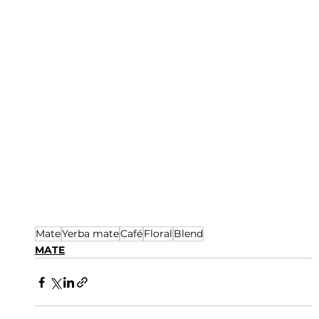
Mate
Yerba mate
Café
Floral
Blend
MATE