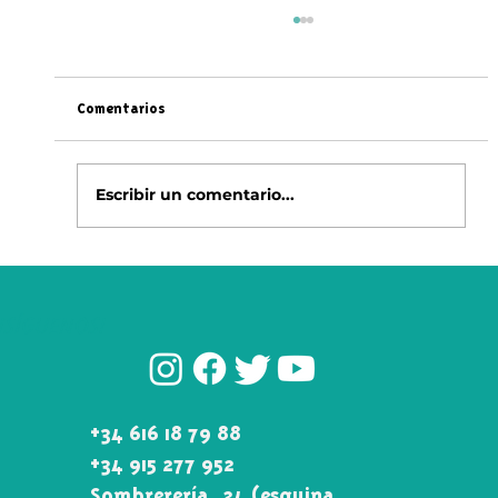
Comentarios
Escribir un comentario...
TeRapia de Mate: Todo lo que Necesitas
Saber sobre esta Mágica Infusión 🧉​✨​
¡SÍGUENOS!
+34 616 18 79 88
+34 915 277 952
Sombrerería, 24 (esquina