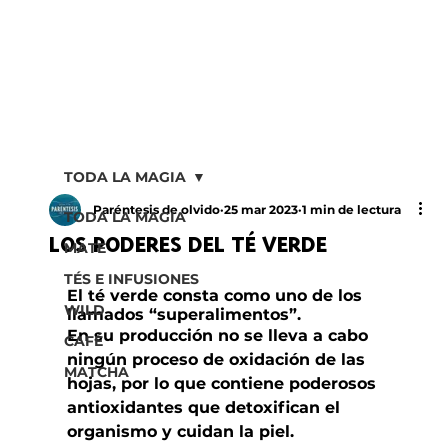
TODA LA MAGIA
Paréntesis de olvido
25 mar 2023
1 min de lectura
TODA LA MAGIA
LOS PODERES DEL TÉ VERDE
MATE
TÉS E INFUSIONES
El té verde consta como uno de los 
WILD
llamados “superalimentos”. 
En su producción no se lleva a cabo 
CAFÉ
ningún proceso de oxidación de las 
MATCHA
hojas, por lo que contiene poderosos 
antioxidantes que detoxifican el 
organismo y cuidan la piel. 