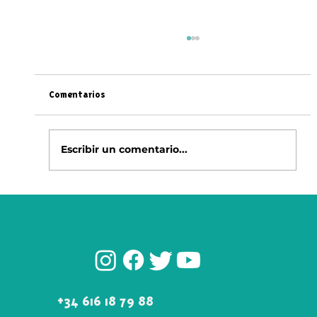
Comentarios
Escribir un comentario...
Cómo Preparar Té Frío: Técnicas, sus Pros y
sus Contras
¡SÍGUENOS!
+34 616 18 79 88