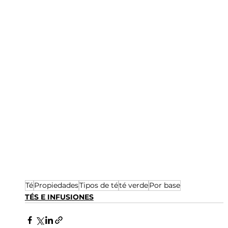
Té
Propiedades
Tipos de té
té verde
Por base
TÉS E INFUSIONES