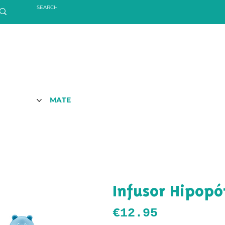
MATE
Infusor Hipop
Price
€12.95