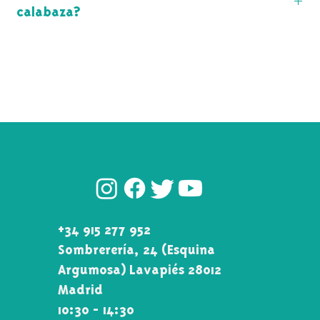
calabaza?
Guía paso a paso para curar tu mate
COME MEET US!
+34 915 277 952
Sombrerería, 24 (Esquina\
Argumosa) Lavapiés 28012
Madrid
10:30 - 14:30