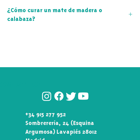
¿Cómo curar un mate de madera o
calabaza?
Guía paso a paso para curar tu mate
COME MEET US!
+34 915 277 952
Sombrerería, 24 (Esquina\
Argumosa) Lavapiés 28012