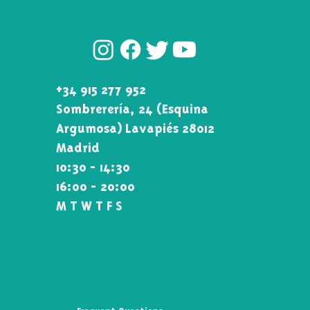
COME MEET US!
+34 915 277 952
Sombrerería, 24 (Esquina\
Argumosa) Lavapiés 28012
Madrid
10:30 - 14:30
16:00 - 20:00
M T W T F S