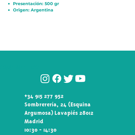
Presentación: 500 gr
Origen: Argentina
COME MEET US!
+34 915 277 952
Sombrerería, 24 (Esquina\
Argumosa) Lavapiés 28012
Madrid
10:30 - 14:30