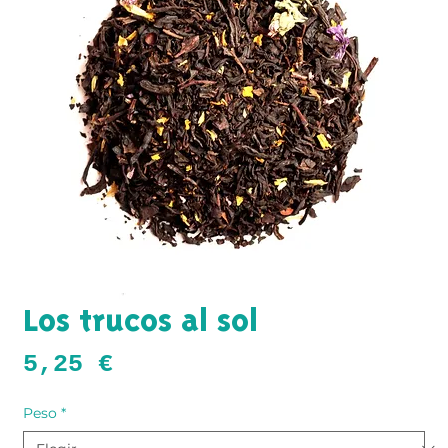
Los trucos al sol
Precio
5,25 €
Peso
*