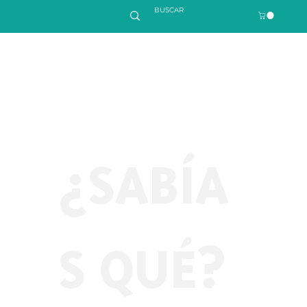
¿SABÍA
S QUÉ?