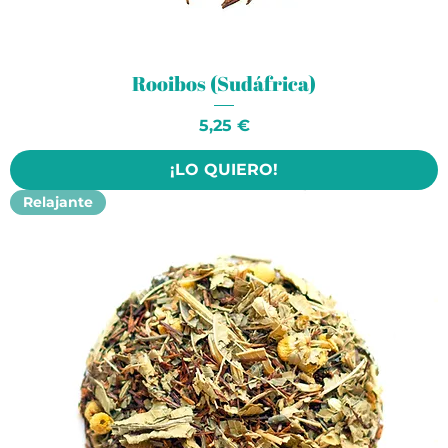
Rooibos (Sudáfrica)
Precio
5,25 €
¡LO QUIERO!
Relajante