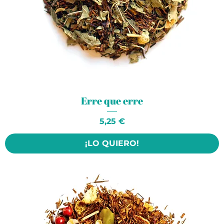
Erre que erre
Precio
5,25 €
¡LO QUIERO!