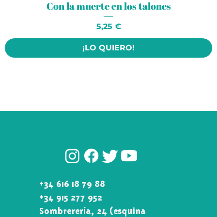
Con la muerte en los talones
Precio
5,25 €
¡LO QUIERO!
¡SÍGUENOS!
+34 616 18 79 88
+34 915 277 952
Sombrerería, 24 (esquina