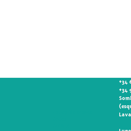
+34 
+34 
Somb
(esq
Lavapiés somos
Lava
todos
¡VEN A
Lune