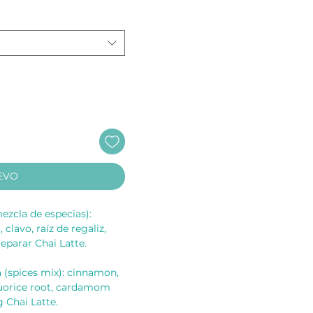
EVO
ezcla de especias):
 clavo, raíz de regaliz,
eparar Chai Latte.
a (spices mix): cinnamon,
iquorice root, cardamom
g Chai Latte.