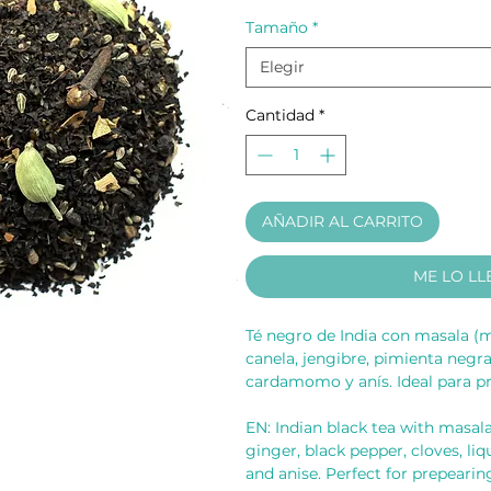
Tamaño
*
Elegir
Cantidad
*
AÑADIR AL CARRITO
ME LO LL
Té negro de India con masala (m
canela, jengibre, pimienta negra,
cardamomo y anís. Ideal para pr
EN: Indian black tea with masal
ginger, black pepper, cloves, l
and anise. Perfect for prepearin