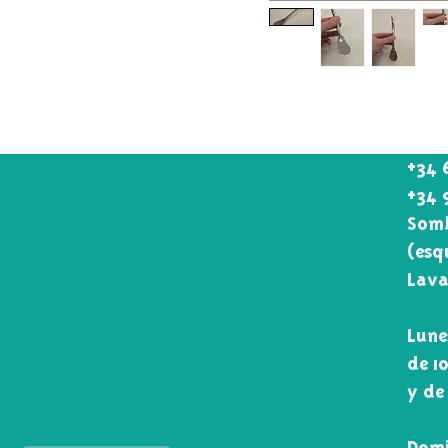
+34 
+34 
Somb
(esq
Lavapiés somos
Lava
todos
¡VEN A
Lune
CONOCERNOS!
de 1
y de
Domi