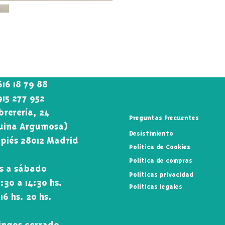
616 18 79 88
915 277 952
rerería, 24
Preguntas Frecuentes
uina Argumosa)
Desistimiento
piés 28012 Madrid
Política de Cookies
Política de compras
s a sábado
Políticas privacidad
0:30 a 14:30 hs.
Políticas legales
 16 hs. 20 hs.
ngos cerrado