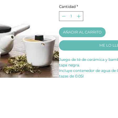
Cantidad
*
AÑADIR AL CARRITO
ME LO LL
Juego de té de cerámica y bam
tapa negra.
Incluye contenedor de agua de 0.4
tazas de 0.05l