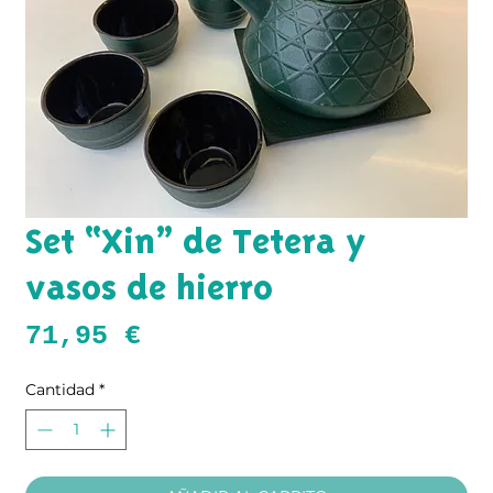
Set “Xin” de Tetera y
vasos de hierro
Precio
71,95 €
Cantidad
*