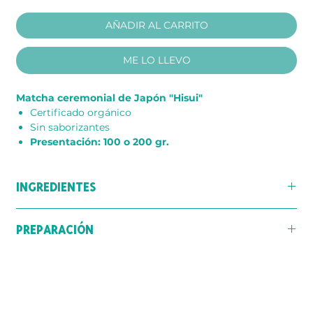
AÑADIR AL CARRITO
ME LO LLEVO
Matcha ceremonial de Japón "Hisui"
Certificado orgánico
Sin saborizantes
Presentación:
100 o 200 gr.
INGREDIENTES
Polvo de Té Matcha Ceremonial de Japón "Hisui"
PREPARACIÓN
Infusionar de 1 a 1,5 gr. de Matcha con 100 ml de agua a
70°C, batir con el batidor de bambú (
chasen
) por
aproximadamente 20 seg.