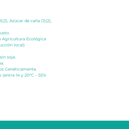
)(2), Azúcar de caña (1)(2),
usto.
e Agricultura Ecológica
cción local)
sin soja.
a.
os Genéticamente.
 (entre 14 y 20ºC – 55%