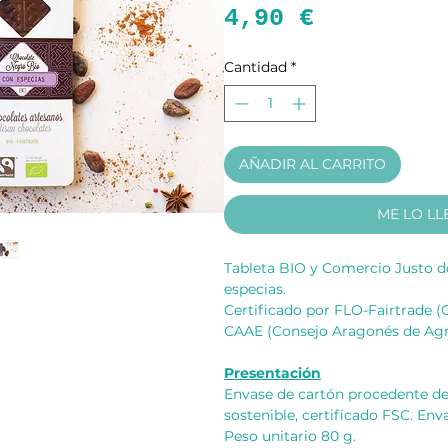
Precio
4,90 €
Cantidad
*
AÑADIR AL CARRITO
ME LO LL
Tableta BIO y Comercio Justo d
especias.
Certificado por FLO-Fairtrade (
CAAE (Consejo Aragonés de Agri
Presentación
Envase de cartón procedente de
sostenible, certificado FSC. Enva
Peso unitario 80 g.