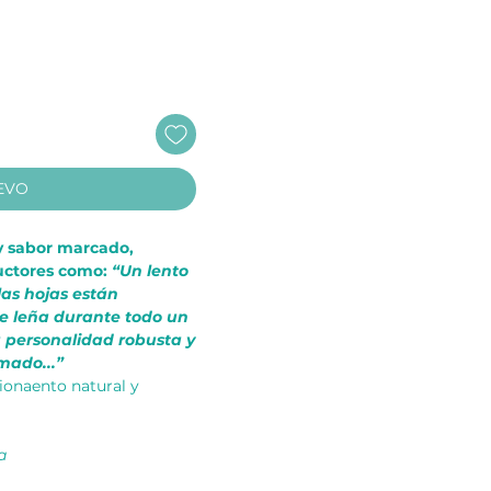
EVO
y sabor marcado,
ductores como:
“Un lento
las hojas están
de leña durante todo un
a personalidad robusta y
ado...”
ionaento natural y
a