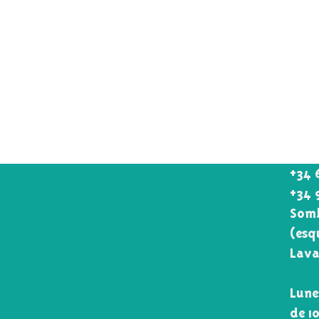
+34 
+34 
Somb
(esq
Lavapiés somos
Lava
todos
¡VEN A
Lune
CONOCERNOS!
de 1