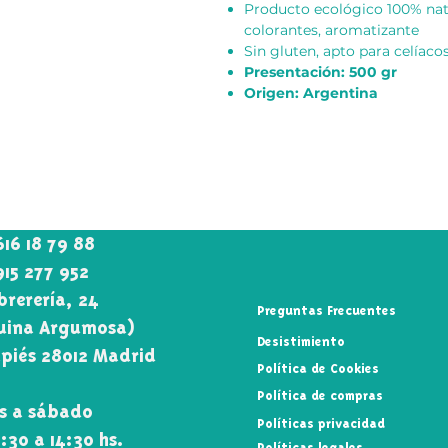
Producto ecológico 100% natu
colorantes, aromatizante
Sin gluten, apto para celíaco
Presentación: 500 gr
Origen: Argentina
616 18 79 88
915 277 952
rerería, 24
Preguntas Frecuentes
uina Argumosa)
Desistimiento
piés 28012 Madrid
Política de Cookies
Política de compras
s a sábado
Políticas privacidad
0:30 a 14:30 hs.
Políticas legales