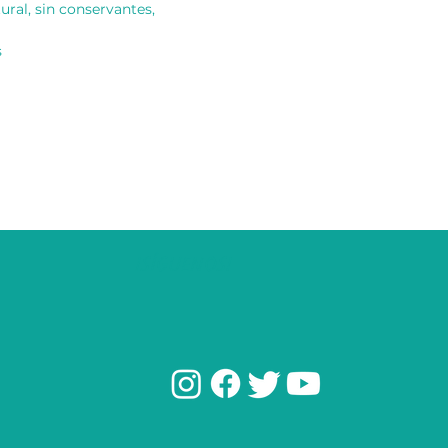
ral, sin conservantes,
s
¡SÍGUENOS!