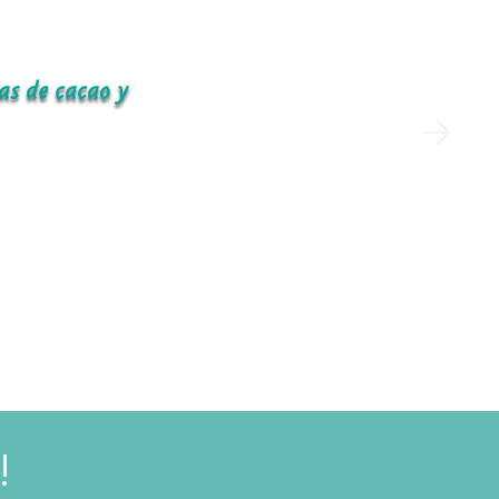
las de cacao y
¡5% OFF en tu primera compra! 