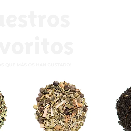
uestros
voritos
OS QUE MÁS OS HAN GUSTADO!