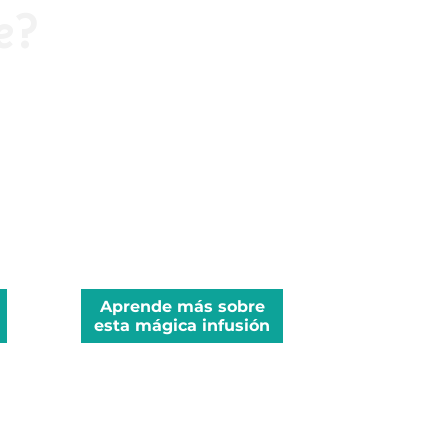
e?
Aprende más sobre
esta mágica infusión