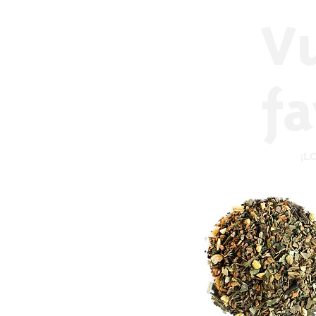
V
fa
¡L