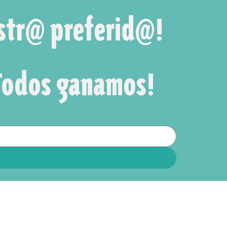
str@ preferid@! 
Novedades, descuentos, y regalos... ¡Todos ganamos! 