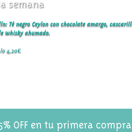
la semana
ín: Té negro Ceylon con chocolate amargo, cascaril
 de whisky ahumado.
lo 4,20€