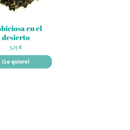
biciosa en el
desierto
Precio
5,25 €
¡Lo quiero!