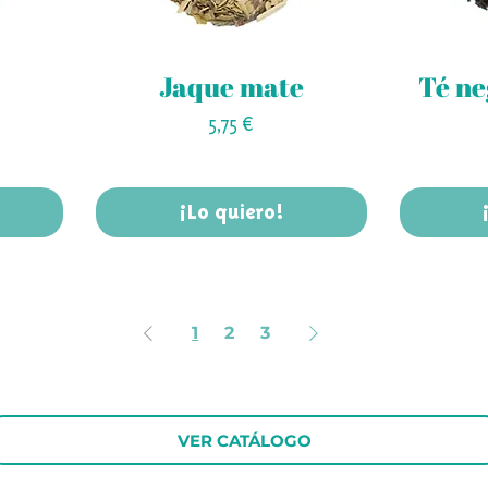
Jaque mate
Té ne
Precio
5,75 €
¡Lo quiero!
1
2
3
VER CATÁLOGO