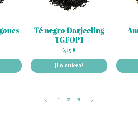
agones
Té negro Darjeeling
Am
TGFOP1
Precio
6,25 €
¡Lo quiero!
1
2
3