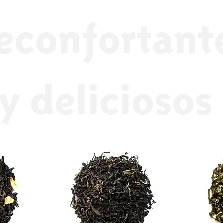
econfortant
 y deliciosos