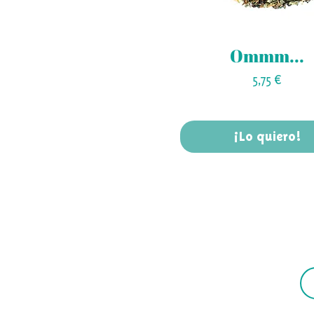
Ommm...
Precio
5,75 €
¡Lo quiero!