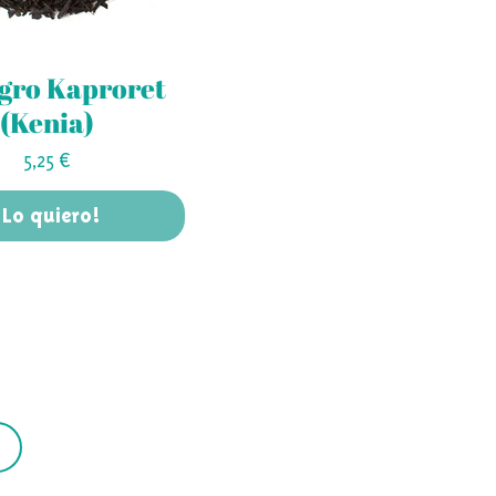
gro Kaproret
(Kenia)
Precio
5,25 €
¡Lo quiero!