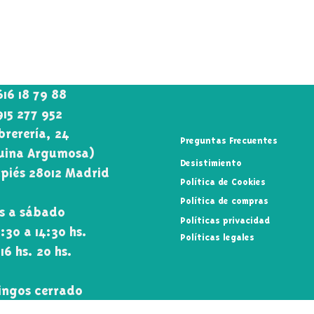
616 18 79 88
915 277 952
rerería, 24
Preguntas Frecuentes
uina Argumosa)
Desistimiento
piés 28012 Madrid
Política de Cookies
Política de compras
s a sábado
Políticas privacidad
0:30 a 14:30 hs.
Políticas legales
 16 hs. 20 hs.
ngos cerrado