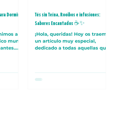
ara Dormir
Tés sin Teína, Rooibos e infusiones:
Sabores Encantados ☕✨
nimos a
¡Hola, queridas! Hoy os traemos
gico mundo
un artículo muy especial,
jantes.
dedicado a todas aquellas que
zos a la
adoráis el té y las infusiones,
pero buscáis...