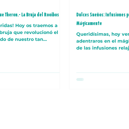
ue Theron.- La Bruja del Rooibos
Dulces Sueños: Infusiones p
Mágicamente
ridas! Hoy os traemos a
bruja que revolucionó el
Queridísimas, hoy ve
o de nuestro tan
adentraros en el má
orado Rooibos. Annique
de las infusiones rela
on (Transvaal, 1929 -...
Estos pequeños hechi
taza nos ayudan a...