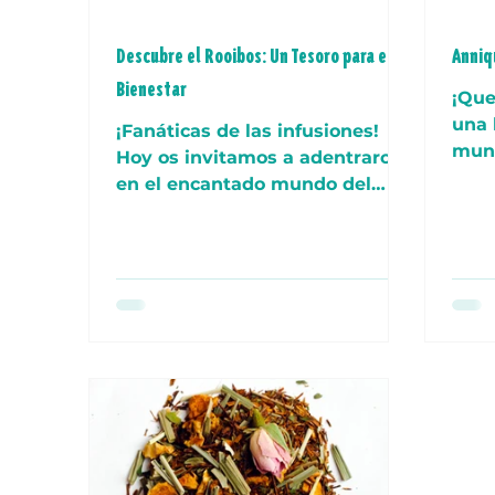
Descubre el Rooibos: Un Tesoro para el
Anniq
Bienestar
¡Que
una 
¡Fanáticas de las infusiones!
mund
Hoy os invitamos a adentraros
ates
en el encantado mundo del
Ther
Rooibos, esa hierbita que nos
hechiza no sólo con...