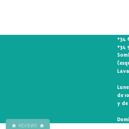
+34 
+34 
Somb
(esq
Lavapiés somos
Lava
todos
¡VEN A
Lune
CONOCERNOS!
de 1
y de
Domi
REVIEWS