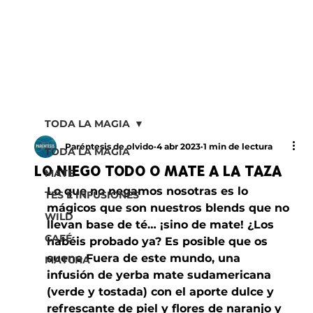
TODA LA MAGIA
Paréntesis de olvido
4 abr 2023
1 min de lectura
TODA LA MAGIA
LO NIEGO TODO O MATE A LA TAZA
MATE
Lo que no negamos nosotras es lo 
TÉS E INFUSIONES
mágicos que son nuestros blends que no 
WILD
llevan base de té… ¡sino de mate! ¿Los 
CAFÉ
habéis probado ya? Es posible que os 
suene Fuera de este mundo, una 
MATCHA
infusión de yerba mate sudamericana 
(verde y tostada) con el aporte dulce y 
refrescante de piel y flores de naranjo y 