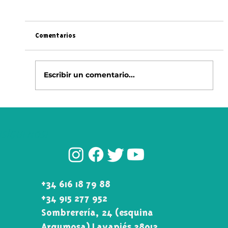
Comentarios
Escribir un comentario...
TeRapia de Mate: Todo lo que Necesitas
Saber sobre esta Mágica Infusión 🧉​✨​
¡SÍGUENOS!
+34 616 18 79 88
+34 915 277 952
Sombrerería, 24 (esquina
Argumosa) Lavapiés 28012