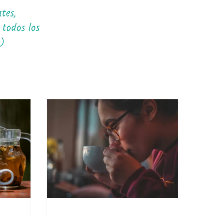
tes,
 todos los
:)