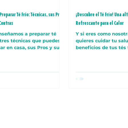
reparar Té Frío: Técnicas, sus Pros
¡Descubre el Té Frío! Una al
 Contras
Refrescante para el Calor
nseñamos a preparar té
Y si eres como nosotr
: tres técnicas que puedes
quieres cuidar tu salu
en casa, sus Pros y sus
beneficios de tus tés 
ras
pero agregándole ese
refrescante y atracti