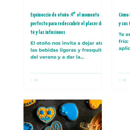
Equinoccio de otoño 🍂 el momento
Cómo P
perfecto para redescubrir el placer del
y sus
té y las infusiones
Te e
frío
El otoño nos invita a dejar atrás
aplicar 
las bebidas ligeras y fresquitas
Cont
del verano y a dar la
bienvenida al calor, al aroma y
a la magia de los tés, las
infusiones y el mate.