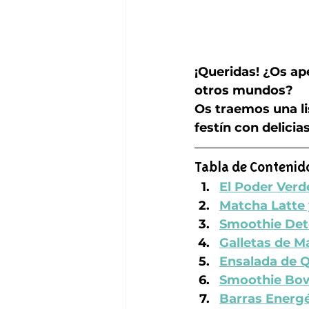
¡Queridas! ¿Os ap
otros mundos? 
Os traemos una li
festín con delicia
Tabla de Contenid
El Poder Verd
Matcha Latte 
Smoothie Det
Galletas de M
Ensalada de 
Smoothie Bow
Barras Energé