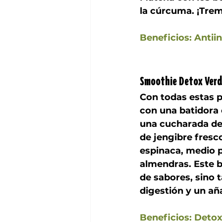
la cúrcuma. ¡Tre
Beneficios: Antii
Smoothie Detox Ver
Con todas estas p
con una batidora 
una cucharada de
de jengibre fresco
espinaca, medio p
almendras. Este b
de sabores, sino t
digestión y un añ
Beneficios: Detox